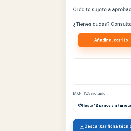
Crédito sujeto a aprobac
¿Tienes dudas? Consult
CAJA
Añadir al carrito
HOJA
DE
BISTURI
ALTO
CARBON
#
22
MXN · IVA incluido
cantidad
💳
Hasta
12 pagos sin tarjet
Descargar ficha técni