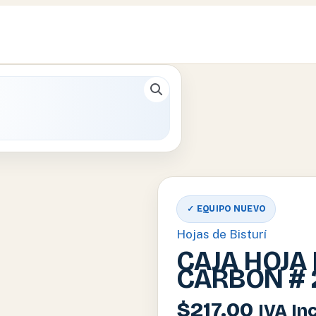
✓ EQUIPO NUEVO
Hojas de Bisturí
CAJA HOJA 
CARBON # 
$
217.00
IVA In