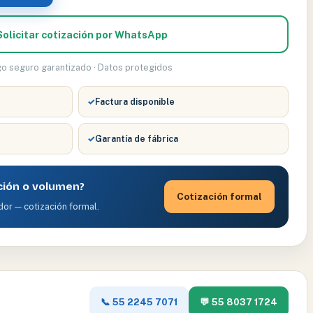
Solicitar cotización por WhatsApp
go seguro garantizado · Datos protegidos
✓
Factura disponible
✓
Garantía de fábrica
ción o volumen?
Cotización formal
dor — cotización formal.
📞 55 2245 7071
💬 55 8037 1724