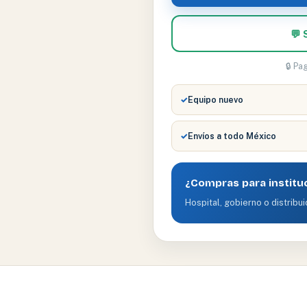
💬 
🔒 Pa
✓
Equipo nuevo
✓
Envíos a todo México
¿Compras para institu
Hospital, gobierno o distribui