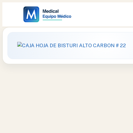
Ir
al
contenido