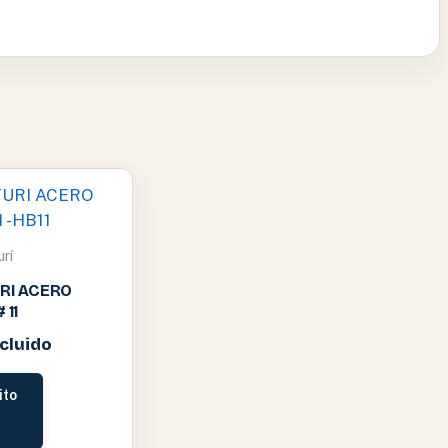
rí
URI ACERO
 11
ncluido
ito