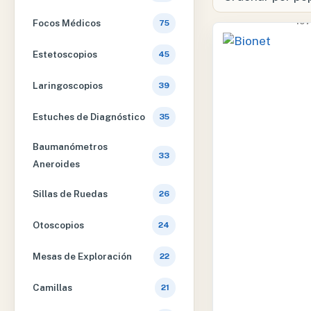
10
Focos Médicos
75
Estetoscopios
45
Laringoscopios
39
Estuches de Diagnóstico
35
Baumanómetros
33
Aneroides
Sillas de Ruedas
26
Otoscopios
24
Mesas de Exploración
22
Camillas
21