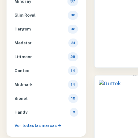
Mindray
37
Slim Royal
32
Hergom
32
Medstar
31
Littmann
29
Contec
14
2 
Midmark
14
Bionet
10
Handy
9
Ver todas las marcas →