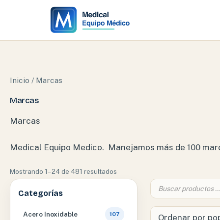
Ir
al
contenido
Inicio
/ Marcas
Marcas
Marcas
Medical Equipo Medico. Manejamos más de 100 marcas
Ordenado
Mostrando 1–24 de 481 resultados
por
Búsqueda
popularidad
de
Categorías
productos
Acero Inoxidable
107