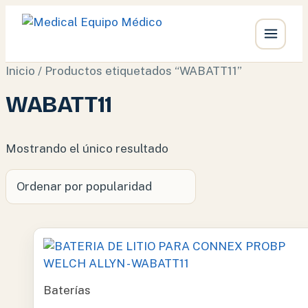
Ir
Inicio
/ Productos etiquetados “WABATT11”
al
WABATT11
contenido
Mostrando el único resultado
Baterías