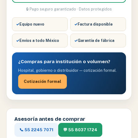
🔒 Pago seguro garantizado · Datos protegidos
✓
Equipo nuevo
✓
Factura disponible
✓
Envíos a todo México
✓
Garantía de fábrica
¿Compras para institución o volumen?
Hospital, gobierno o distribuidor — cotización formal.
Cotización formal
Asesoría antes de comprar
📞 55 2245 7071
💬 55 8037 1724