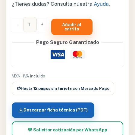
¿Tienes dudas? Consulta nuestra
Ayuda
.
ARTICULACIÓN
-
+
Añadir al
DE
carrito
HOMBRO
Pago Seguro Garantizado
-
XCH-
XC-
109
cantidad
MXN · IVA incluido
💳
Hasta
12 pagos sin tarjeta
con Mercado Pago
Descargar ficha técnica (PDF)
💬 Solicitar cotización por WhatsApp