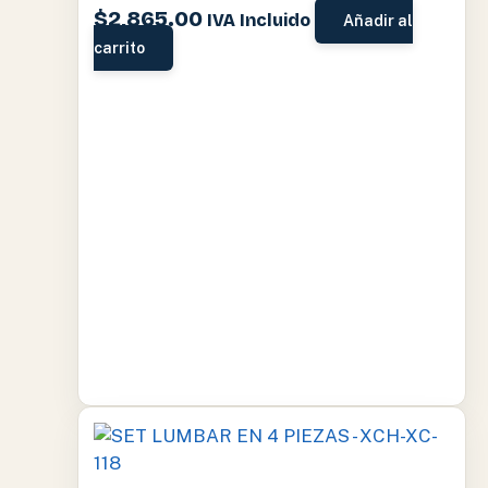
$
2,865.00
IVA Incluido
Añadir al
carrito