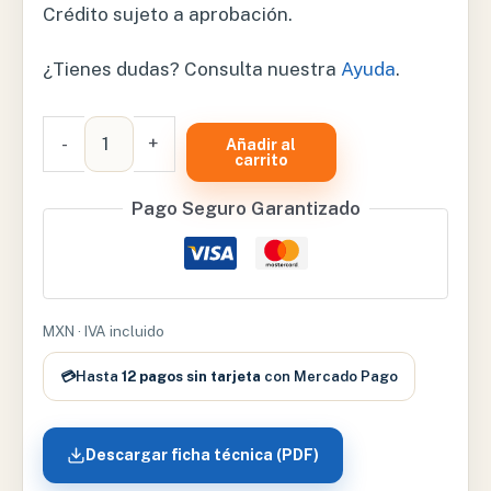
Crédito sujeto a aprobación.
¿Tienes dudas? Consulta nuestra
Ayuda
.
BANCO
-
+
Añadir al
2K
carrito
CON
Pago Seguro Garantizado
RESPALDO
–
BN2KRES
cantidad
MXN · IVA incluido
💳
Hasta
12 pagos sin tarjeta
con Mercado Pago
Descargar ficha técnica (PDF)