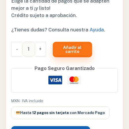
Elige la cantidad de pagos que se adapten
mejor a ti ¡y listo!
Crédito sujeto a aprobación.
¿Tienes dudas? Consulta nuestra
Ayuda
.
BANCO
Añadir al
-
+
DE
carrito
CONSULTORIO
INOXIDABLE
Pago Seguro Garantizado
CON
RESPALDO
–
BNTINXRES
MXN · IVA incluido
cantidad
Hasta
12 pagos sin tarjeta
con Mercado Pago