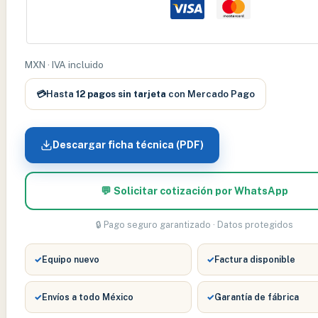
PARA
CP50
WELCH
ALLYN
MXN · IVA incluido
–
💳
Hasta
12 pagos sin tarjeta
con Mercado Pago
WABATT33
cantidad
Descargar ficha técnica (PDF)
💬 Solicitar cotización por WhatsApp
🔒 Pago seguro garantizado · Datos protegidos
✓
Equipo nuevo
✓
Factura disponible
✓
Envíos a todo México
✓
Garantía de fábrica