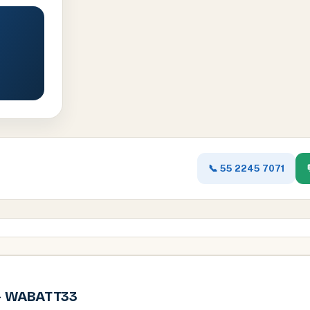
📞 55 2245 7071
 – WABATT33