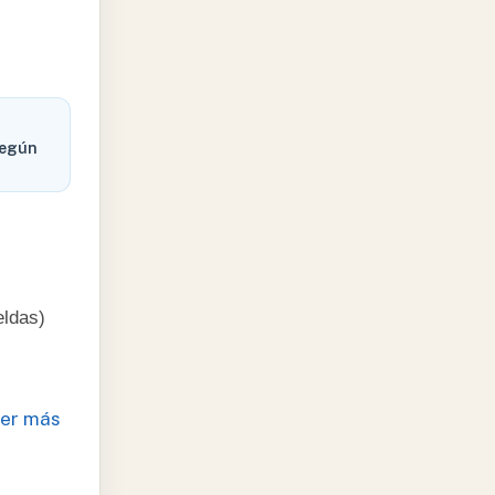
según
eldas)
er más