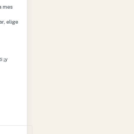
a mes
r, elige
i ¡y