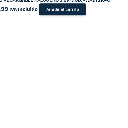
O RECARGABLE HALOGENO 3.5V MOD. -WA97210-C
.99
IVA Incluido
Añadir al carrito