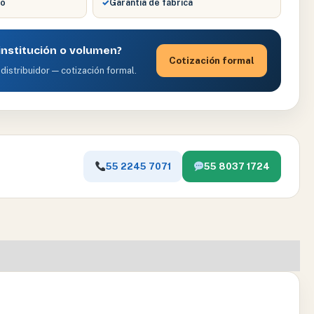
co
✓
Garantía de fábrica
nstitución o volumen?
Cotización formal
distribuidor — cotización formal.
55 2245 7071
55 8037 1724