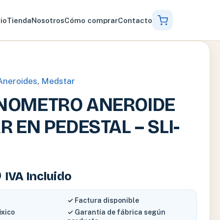
cio
Tienda
Nosotros
Cómo comprar
Contacto
neroides
,
Medstar
OMETRO ANEROIDE
 EN PEDESTAL – SLI-
0
IVA Incluido
✓ Factura disponible
éxico
✓ Garantía de fábrica según