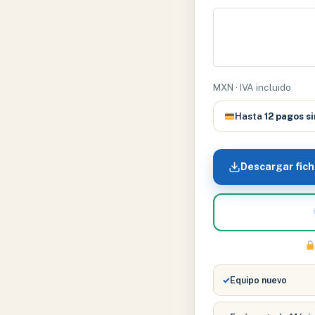
EN
PEDESTAL
–
SLI-
HS-
MXN · IVA incluido
70D
cantidad
Hasta
12 pagos si
Descargar fich
✓
Equipo nuevo