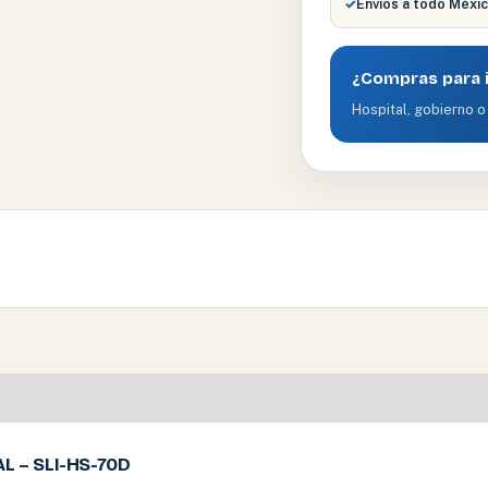
✓
Envíos a todo Méxi
¿Compras para i
Hospital, gobierno o 
 – SLI-HS-70D