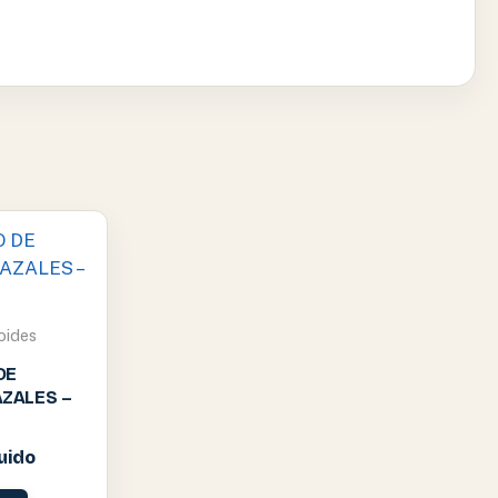
oides
DE
ZALES –
luido