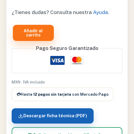
¿Tienes dudas? Consulta nuestra
Ayuda
.
Añadir al
BIOMBO
carrito
DE
Pago Seguro Garantizado
3
HOJAS
ESMALTADO
–
BM3
MXN · IVA incluido
cantidad
💳
Hasta
12 pagos sin tarjeta
con Mercado Pago
Descargar ficha técnica (PDF)