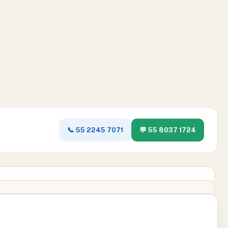
📞 55 2245 7071
💬 55 8037 1724