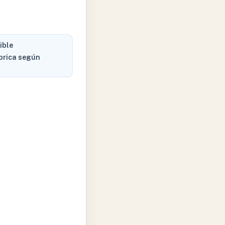
ible
brica según