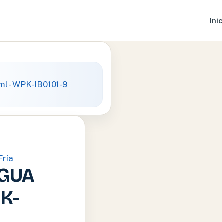
Ini
Fría
AGUA
K-