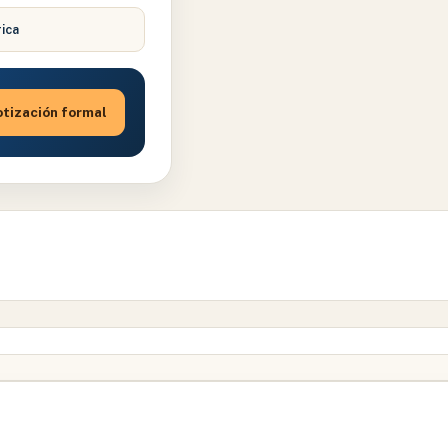
rica
tización formal