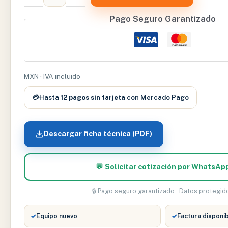
HIELO
Pago Seguro Garantizado
Y
AGUA
CALIENTE
1800ml
-
MXN · IVA incluido
WPK-
💳
Hasta
12 pagos sin tarjeta
con Mercado Pago
IB0101-
9
cantidad
Descargar ficha técnica (PDF)
💬 Solicitar cotización por WhatsAp
🔒 Pago seguro garantizado · Datos protegid
✓
Equipo nuevo
✓
Factura disponi