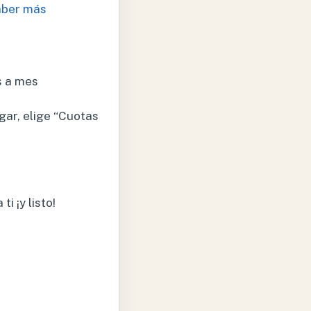
aber más
s a mes
gar, elige “Cuotas
i ¡y listo!