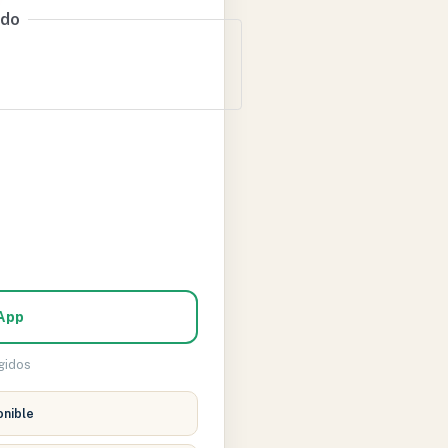
ado
sApp
egidos
onible