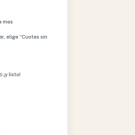
a mes
r, elige “Cuotas sin
¡y listo!