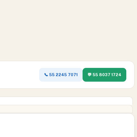
📞 55 2245 7071
💬 55 8037 1724