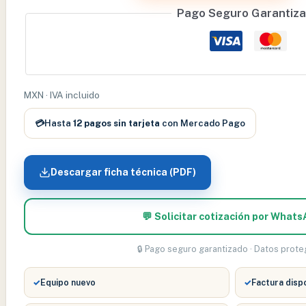
LARGA
Pago Seguro Garantiz
17"
TALLAS:
CH,
M,
G.
MXN · IVA incluido
-
WLL-
💳
Hasta
12 pagos sin tarjeta
con Mercado Pago
62030-
M
Descargar ficha técnica (PDF)
cantidad
💬 Solicitar cotización por What
🔒 Pago seguro garantizado · Datos prot
✓
Equipo nuevo
✓
Factura disp