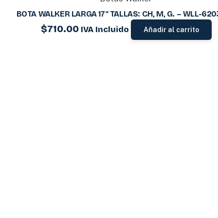
BOTA WALKER LARGA 17″ TALLAS: CH, M, G. – WLL-62
$
710.00
IVA Incluido
Añadir al carrito