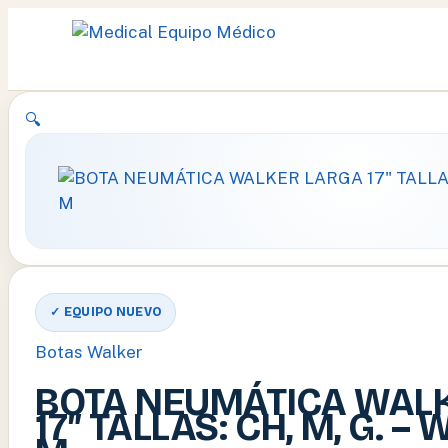
Ir
🔍
al
contenido
✓ EQUIPO NUEVO
Botas Walker
BOTA NEUMÁTICA WAL
17″ TALLAS: CH, M, G. –