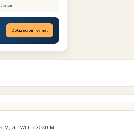
fábrica
Cotización formal
 M, G. – WLL-62030-M