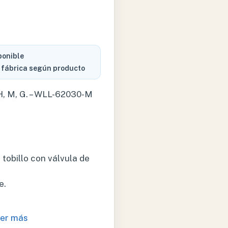
ponible
 fábrica según producto
 M, G. – WLL-62030-M
tobillo con válvula de
e.
er más