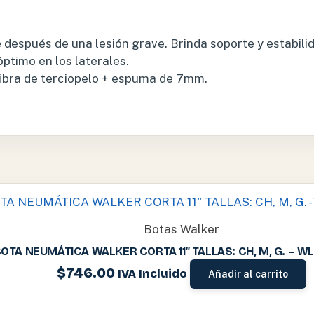
pie después de una lesión grave. Brinda soporte y estabi
óptimo en los laterales.
fibra de terciopelo + espuma de 7mm.
Botas Walker
OTA NEUMÁTICA WALKER CORTA 11″ TALLAS: CH, M, G. – W
$
746.00
IVA Incluido
Añadir al carrito