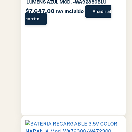
LUMENS AZUL MOD. -WA92880BLU
$
7,647.00
IVA Incluido
Añadir al
carrito