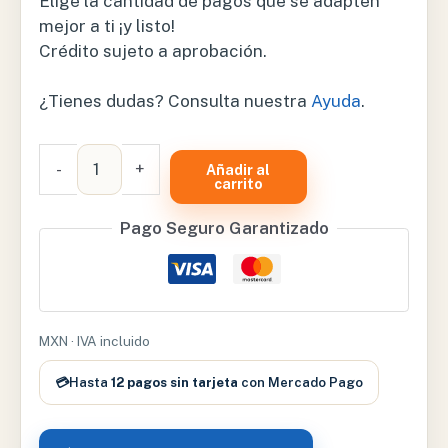
Elige la cantidad de pagos que se adapten
mejor a ti ¡y listo!
Crédito sujeto a aprobación.
¿Tienes dudas? Consulta nuestra
Ayuda
.
BRAZALETE
-
+
Añadir al
FLEXIPORT
carrito
REUSABLE
Pago Seguro Garantizado
#12
CON
2
TUBOS
PARA
MXN · IVA incluido
SPOT
LXI
💳
Hasta
12 pagos sin tarjeta
con Mercado Pago
-
12-