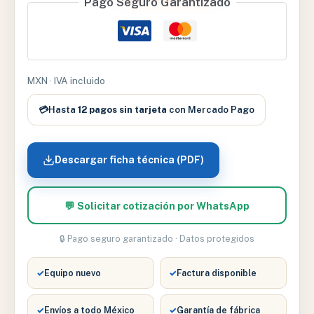
Pago Seguro Garantizado
#
6
CON
1
TUBO
MXN · IVA incluido
cantidad
💳
Hasta
12 pagos sin tarjeta
con Mercado Pago
Descargar ficha técnica (PDF)
💬 Solicitar cotización por WhatsApp
🔒 Pago seguro garantizado · Datos protegidos
✓
Equipo nuevo
✓
Factura disponible
✓
Envíos a todo México
✓
Garantía de fábrica