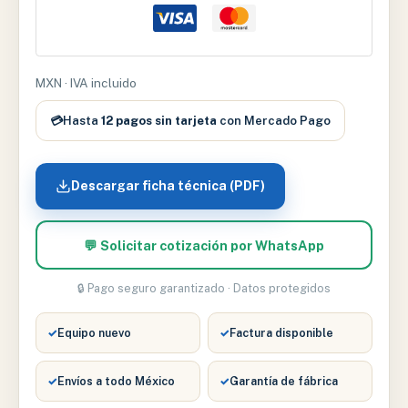
2
DE
2
TUBOS
MXN · IVA incluido
CAJA
C/10
💳
Hasta
12 pagos sin tarjeta
con Mercado Pago
cantidad
Descargar ficha técnica (PDF)
💬 Solicitar cotización por WhatsApp
🔒 Pago seguro garantizado · Datos protegidos
✓
Equipo nuevo
✓
Factura disponible
✓
Envíos a todo México
✓
Garantía de fábrica