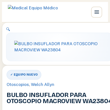
Ir
🔍
al
contenido
✓ EQUIPO NUEVO
Otoscopios
,
Welch Allyn
BULBO INSUFLADOR PARA
OTOSCOPIO MACROVIEW WA2380