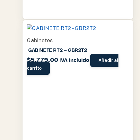
Gabinetes
GABINETE RT2 – GBR2T2
$
5,779.00
IVA Incluido
Añadir al
carrito