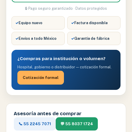
🔒 Pago seguro garantizado · Datos protegidos
✓
Equipo nuevo
✓
Factura disponible
✓
Envíos a todo México
✓
Garantía de fábrica
¿Compras para institución o volumen?
Hospital, gobierno o distribuidor — cotización formal.
Cotización formal
Asesoría antes de comprar
📞 55 2245 7071
💬 55 8037 1724