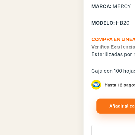
MARCA:
MERCY
MODELO:
HB20
COMPRA EN LINE
Verifica Existenci
Esterilizadas po
Caja con 100 hojas
Hasta 12 pagos
CAJA
Añadir al ca
HOJA
DE
BISTURI
ACERO