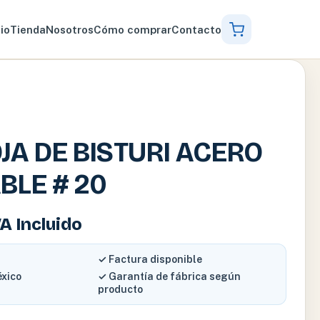
cio
Tienda
Nosotros
Cómo comprar
Contacto
JA DE BISTURI ACERO
BLE # 20
VA Incluido
✓ Factura disponible
éxico
✓ Garantía de fábrica según
producto