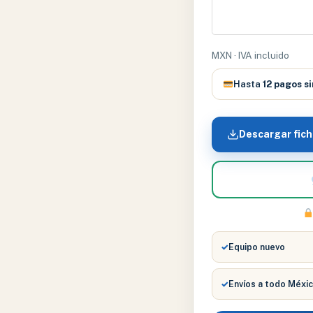
INOXIDABLE
#
20
MXN · IVA incluido
cantidad
Hasta
12 pagos si
Descargar fich
✓
Equipo nuevo
✓
Envíos a todo Méxi