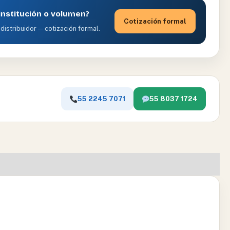
nstitución o volumen?
Cotización formal
distribuidor — cotización formal.
55 2245 7071
55 8037 1724