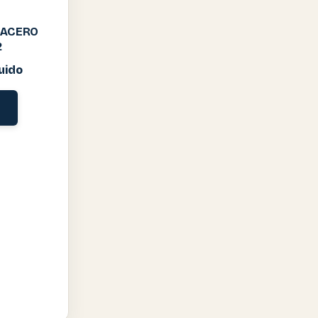
I ACERO
2
uido