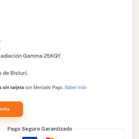
A
a
r radiación Gamma 25KGY.
 de Bisturí.
 sin tarjeta
con Mercado Pago.
Saber más
rrito
Pago Seguro Garantizado