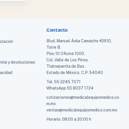
Contacto
Blvd. Manuel Ávila Camacho #2610,
tización
Torre B,
Piso 10 Oficina 1000,
Col. Valle de Los Pinos,
ntía y devoluciones
Tlalnepantla de Baz,
vacidad
Estado de México, C.P. 54040
Tel.
55 2245 7071
WhatsApp
55 8037 1724
cotizaciones@medicalequipomedico.co
m.mx
ventas@medicalequipomedico.com.mx
Horario: 08:00 a 20:00 h