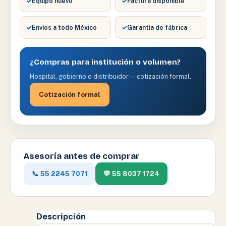
✓
Equipo nuevo
✓
Factura disponible
✓
Envíos a todo México
✓
Garantía de fábrica
¿Compras para institución o volumen?
Hospital, gobierno o distribuidor — cotización formal.
Cotización formal
Asesoría antes de comprar
📞 55 2245 7071
💬 55 8037 1724
Descripción