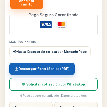
Añadir al
CAMILLA
carrito
DE
Pago Seguro Garantizado
EMERGENCIA
AUTOMÁTICA
SEPARABLE
(PARTE
DE
MXN · IVA incluido
ARRIBA
💳
Hasta
12 pagos sin tarjeta
con Mercado Pago
Y
ABAJO)
AMBULANCIA
Descargar ficha técnica (PDF)
/
TRASLADO
-
💬 Solicitar cotización por WhatsApp
TD-
010131-
🔒 Pago seguro garantizado · Datos protegidos
H
cantidad