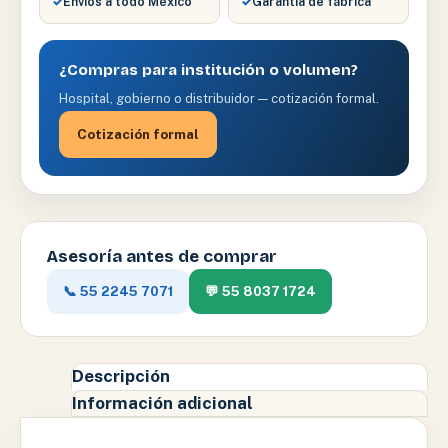
✓
Envíos a todo México
✓
Garantía de fábrica
¿Compras para institución o volumen?
Hospital, gobierno o distribuidor — cotización formal.
Cotización formal
Asesoría antes de comprar
📞 55 2245 7071
💬 55 8037 1724
Descripción
Información adicional