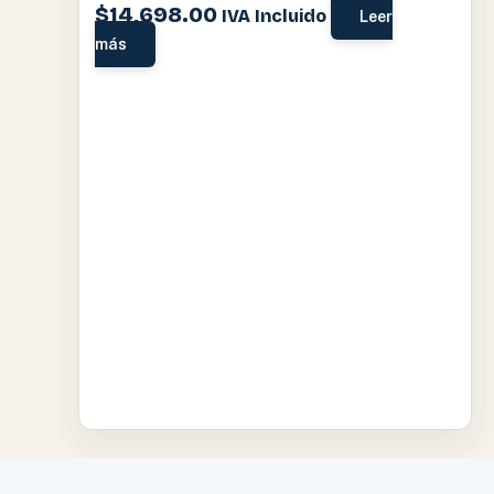
$
14,698.00
IVA Incluido
Leer
más