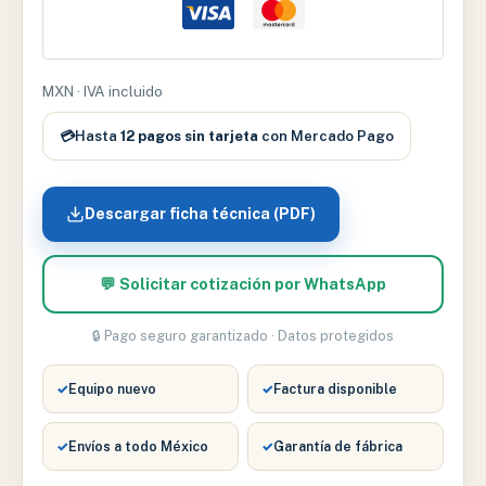
-
GHT-
002
MXN · IVA incluido
cantidad
💳
Hasta
12 pagos sin tarjeta
con Mercado Pago
Descargar ficha técnica (PDF)
💬 Solicitar cotización por WhatsApp
🔒 Pago seguro garantizado · Datos protegidos
✓
Equipo nuevo
✓
Factura disponible
✓
Envíos a todo México
✓
Garantía de fábrica