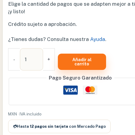
Elige la cantidad de pagos que se adapten mejor a ti
¡y listo!
Crédito sujeto a aprobación.
¿Tienes dudas? Consulta nuestra
Ayuda
.
CONCENTRADOR
DE
-
+
Añadir al
carrito
OXIGENO
5
Pago Seguro Garantizado
LITROS
EVERFLO
5
–
R-
MXN · IVA incluido
CONEVER03
cantidad
💳
Hasta
12 pagos sin tarjeta
con Mercado Pago