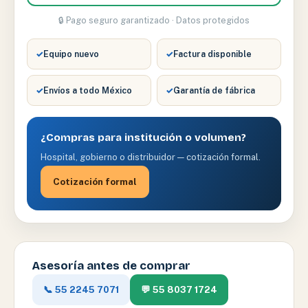
🔒 Pago seguro garantizado · Datos protegidos
✓
Equipo nuevo
✓
Factura disponible
✓
Envíos a todo México
✓
Garantía de fábrica
¿Compras para institución o volumen?
Hospital, gobierno o distribuidor — cotización formal.
Cotización formal
Asesoría antes de comprar
📞 55 2245 7071
💬 55 8037 1724