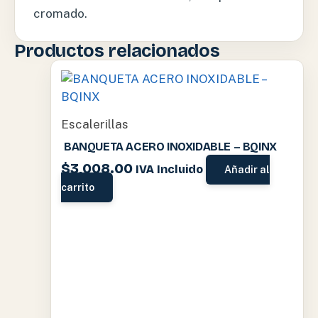
cromado.
Productos relacionados
Escalerillas
BANQUETA ACERO INOXIDABLE – BQINX
$
3,008.00
IVA Incluido
Añadir al
carrito