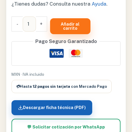
¿Tienes dudas? Consulta nuestra
Ayuda
.
CONSULTORIO
-
+
Añadir al
2K
carrito
CLASE
Pago Seguro Garantizado
G
-
CONS2KG
cantidad
MXN · IVA incluido
💳
Hasta
12 pagos sin tarjeta
con Mercado Pago
Descargar ficha técnica (PDF)
💬 Solicitar cotización por WhatsApp