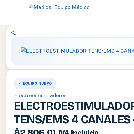
Ir
🔍
al
contenido
✓ EQUIPO NUEVO
Electroestimuladores
ELECTROESTIMULADO
TENS/EMS 4 CANALES
$
2,806.01
IVA Incluido