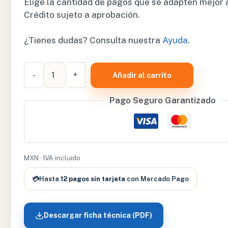
Elige la cantidad de pagos que se adapten mejor a t
Crédito sujeto a aprobación.
¿Tienes dudas? Consulta nuestra
Ayuda
.
ELECTROESTIMULADOR
-
+
Añadir al carrito
TENS/EMS
4
Pago Seguro Garantizado
CANALES
–
EM80
cantidad
MXN · IVA incluido
💳
Hasta
12 pagos sin tarjeta
con Mercado Pago
Descargar ficha técnica (PDF)