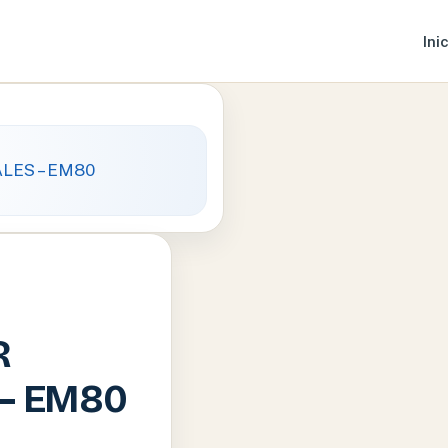
Ini
R
 – EM80