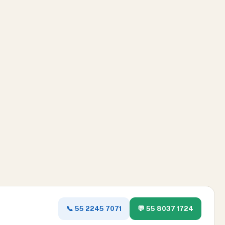
📞 55 2245 7071
💬 55 8037 1724