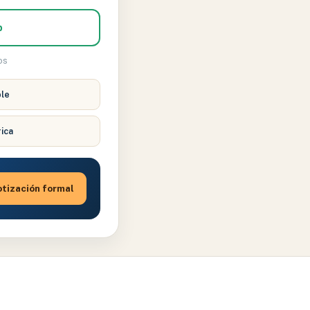
p
os
ble
rica
tización formal