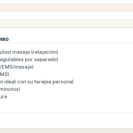
M80
ulos) masaje (relajación)
regulables por separado)
S/EMS/masaje)
EMS)
n ideal con su terapia personal
 minutos)
tura