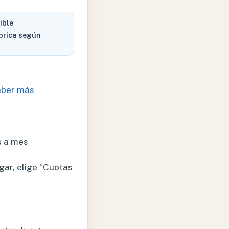
ible
brica según
aber más
s a mes
gar, elige “Cuotas