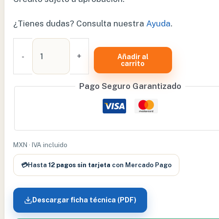
¿Tienes dudas? Consulta nuestra
Ayuda
.
EQUIPO
COMPLETO
-
+
Añadir al
carrito
DE
OXÍGENO
Pago Seguro Garantizado
E
680
(VACIO)
REC680OP
cantidad
MXN · IVA incluido
💳
Hasta
12 pagos sin tarjeta
con Mercado Pago
Descargar ficha técnica (PDF)