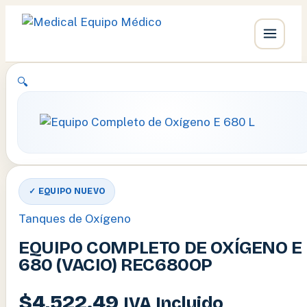
Ir
🔍
al
contenido
✓ EQUIPO NUEVO
Tanques de Oxígeno
EQUIPO COMPLETO DE OXÍGENO E
680 (VACIO) REC680OP
$
4,522.49
IVA Incluido