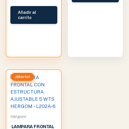
$14,651.00.
Añadir al
carrito
¡Oferta!
Hergom
LAMPARA FRONTAL