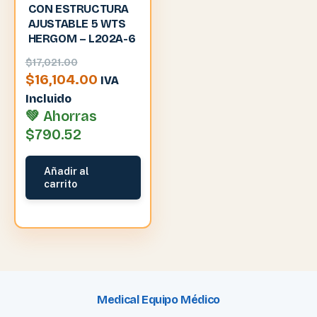
CON ESTRUCTURA
AJUSTABLE 5 WTS
HERGOM – L202A-6
El
$
17,021.00
precio
El
$
16,104.00
IVA
original
precio
Incluido
era:
actual
💚 Ahorras
$17,021.00.
es:
$
790.52
$16,104.00.
Añadir al
carrito
Medical Equipo Médico