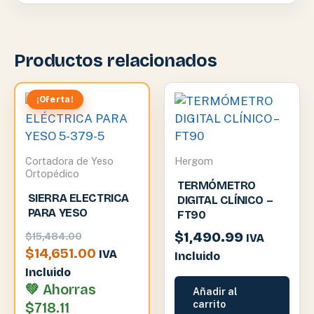
Productos relacionados
¡Oferta!
Hergom
Cortadora de Yeso
Ortopédico
TERMÓMETRO
SIERRA ELECTRICA
DIGITAL CLÍNICO –
PARA YESO
FT90
El
$
1,490.99
$
15,484.00
IVA
precio
El
$
14,651.00
IVA
Incluido
original
precio
Incluido
era:
actual
💚 Ahorras
Añadir al
carrito
$15,484.00.
es:
$
718.11