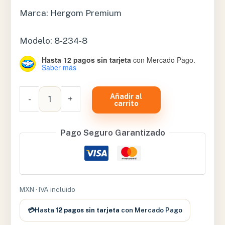
Marca: Hergom Premium
Modelo: 8-234-8
Hasta 12 pagos sin tarjeta
con Mercado Pago.
Saber más
ESPEJO
Añadir al
-
+
VAGINAL
carrito
OPEN
SIDE
Pago Seguro Garantizado
DERECHO
P/
ELECTROCIRUGIA
–
MXN · IVA incluido
8-
234-
💳
Hasta
12 pagos sin tarjeta
con Mercado Pago
8