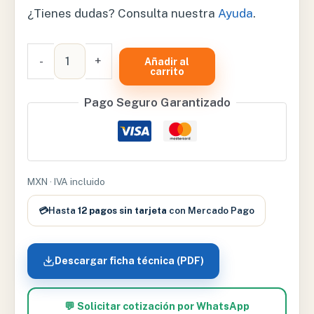
¿Tienes dudas? Consulta nuestra
Ayuda
.
ESTETOSCOPIO
-
+
Añadir al
LITTMANN
carrito
CLASSIC
Pago Seguro Garantizado
III
ADULTO
BLACK
–
RI5620
MXN · IVA incluido
cantidad
💳
Hasta
12 pagos sin tarjeta
con Mercado Pago
Descargar ficha técnica (PDF)
💬 Solicitar cotización por WhatsApp