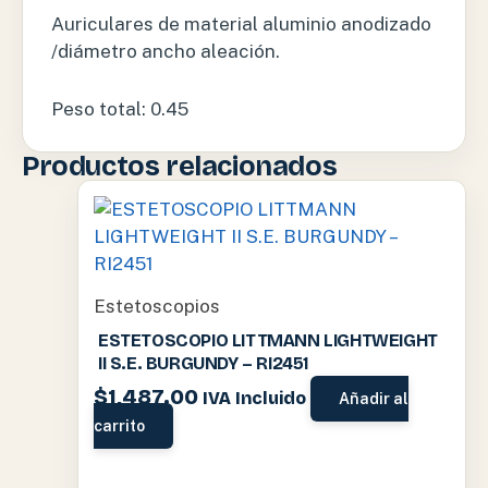
Auriculares de material aluminio anodizado
/diámetro ancho aleación.
Peso total: 0.45
Productos relacionados
Estetoscopios
ESTETOSCOPIO LITTMANN LIGHTWEIGHT
II S.E. BURGUNDY – RI2451
$
1,487.00
IVA Incluido
Añadir al
carrito