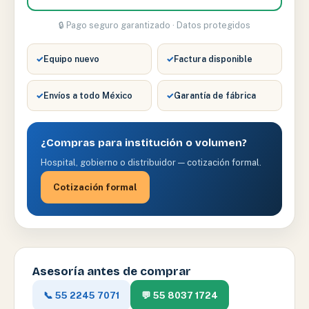
🔒 Pago seguro garantizado · Datos protegidos
✓
Equipo nuevo
✓
Factura disponible
✓
Envíos a todo México
✓
Garantía de fábrica
¿Compras para institución o volumen?
Hospital, gobierno o distribuidor — cotización formal.
Cotización formal
Asesoría antes de comprar
📞 55 2245 7071
💬 55 8037 1724