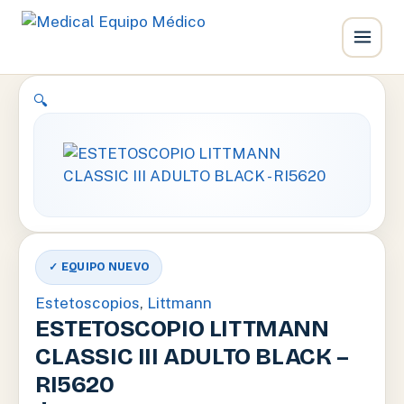
Ir
🔍
al
contenido
✓ EQUIPO NUEVO
Estetoscopios
,
Littmann
ESTETOSCOPIO LITTMANN
CLASSIC III ADULTO BLACK –
RI5620