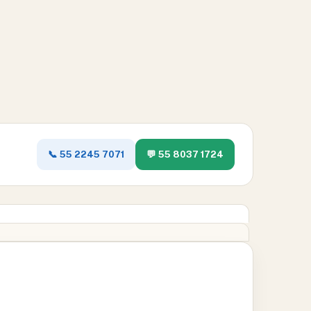
📞 55 2245 7071
💬 55 8037 1724