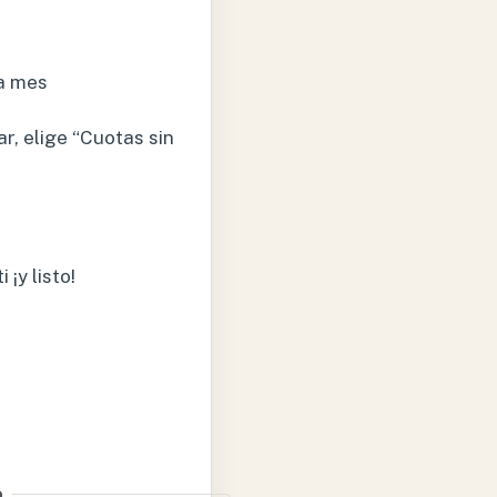
a mes
r, elige “Cuotas sin
¡y listo!
o