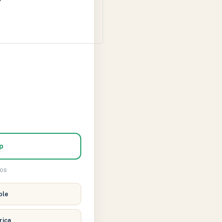
p
dos
ble
rica