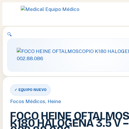
Ir
🔍
al
contenido
✓ EQUIPO NUEVO
Focos Médicos
,
Heine
FOCO HEINE OFTALMO
K180 HALOGENA 3.5 V –