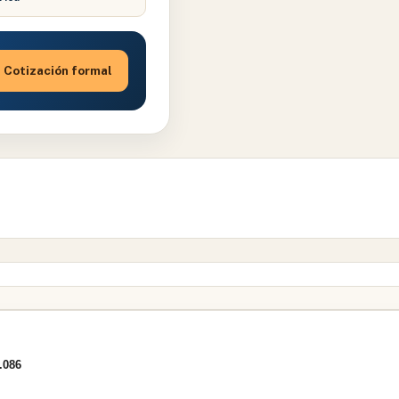
Cotización formal
.086