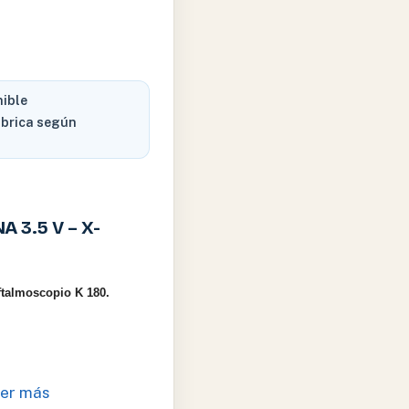
nible
ábrica según
 3.5 V – X-
ftalmoscopio K 180.
er más