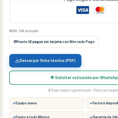
OFTALMOSCOPIO
K180
HALOGENA
3.5
V
MXN · IVA incluido
–
💳
Hasta
12 pagos sin tarjeta
con Mercado Pago
X-
002.88.086
cantidad
Descargar ficha técnica (PDF)
💬 Solicitar cotización por WhatsAp
🔒 Pago seguro garantizado · Datos protegi
✓
Equipo nuevo
✓
Factura disponi
✓
Envíos a todo México
✓
Garantía de fáb