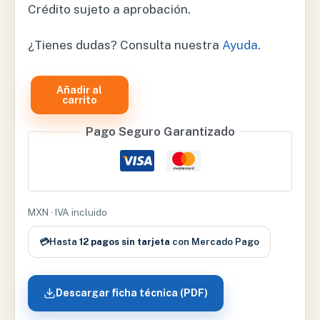
Crédito sujeto a aprobación.
¿Tienes dudas? Consulta nuestra
Ayuda
.
Añadir al
FOCO
carrito
HEINE
Pago Seguro Garantizado
OFTALMOSCOPIO
MINI
3000
HALOGENA
2.5
MXN · IVA incluido
V
💳
Hasta
12 pagos sin tarjeta
con Mercado Pago
–
X-
001.88.106
Descargar ficha técnica (PDF)
cantidad