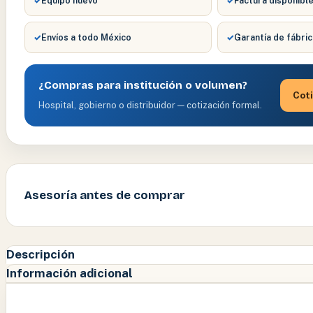
✓
Equipo nuevo
✓
Factura disponibl
✓
Envíos a todo México
✓
Garantía de fábric
¿Compras para institución o volumen?
Coti
Hospital, gobierno o distribuidor — cotización formal.
Asesoría antes de comprar
Descripción
Información adicional