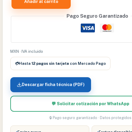
Añadir al carrito
FOCO
RETINOSCOPIO
Pago Seguro Garantizado
HALOGENO
3.5V
WELCH
ALLYN
–
MXN · IVA incluido
WA04500
💳
Hasta
12 pagos sin tarjeta
con Mercado Pago
cantidad
Descargar ficha técnica (PDF)
💬 Solicitar cotización por WhatsApp
🔒 Pago seguro garantizado · Datos protegidos