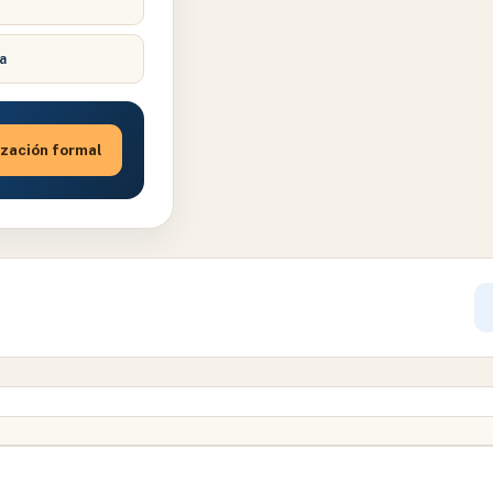
e
a
zación formal