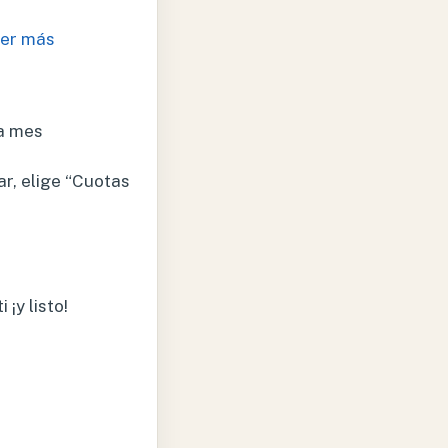
er más
a mes
r, elige “Cuotas
¡y listo!