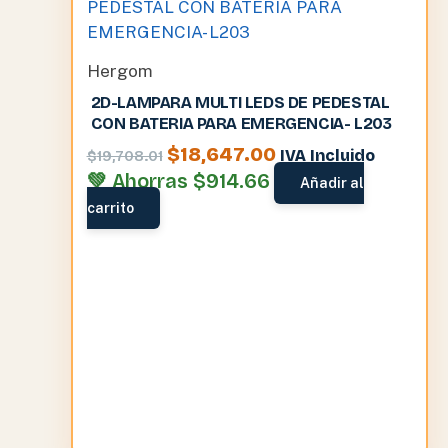
Hergom
2D-LAMPARA MULTI LEDS DE PEDESTAL
CON BATERIA PARA EMERGENCIA- L203
El
El
$
18,647.00
IVA Incluido
$
19,708.01
precio
precio
💚 Ahorras
$
914.66
Añadir al
original
actual
carrito
era:
es:
$19,708.01.
$18,647.00.