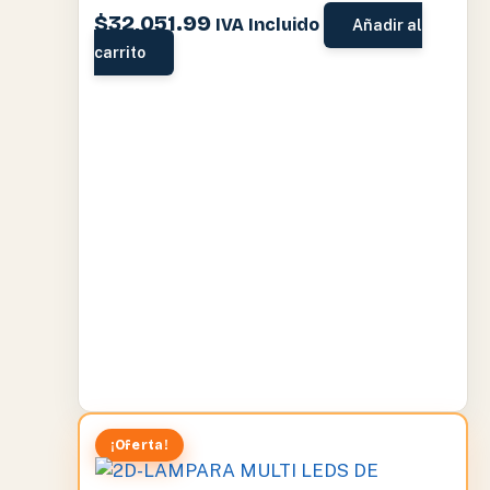
$
32,051.99
IVA Incluido
Añadir al
carrito
¡Oferta!