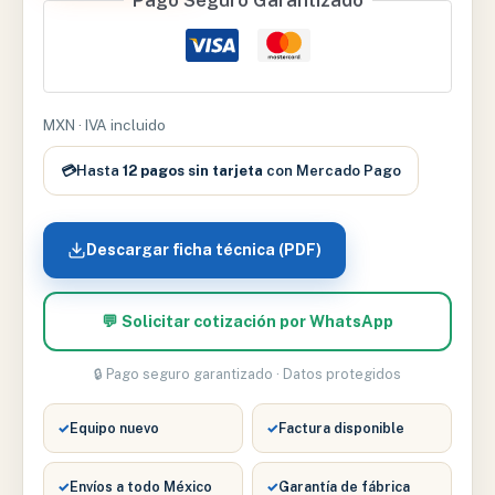
Pago Seguro Garantizado
DE
LARINGOSCOPIO
LUZ
ESTANDAR
HP
MXN · IVA incluido
cantidad
💳
Hasta
12 pagos sin tarjeta
con Mercado Pago
Descargar ficha técnica (PDF)
💬 Solicitar cotización por WhatsApp
🔒 Pago seguro garantizado · Datos protegidos
✓
Equipo nuevo
✓
Factura disponible
✓
Envíos a todo México
✓
Garantía de fábrica