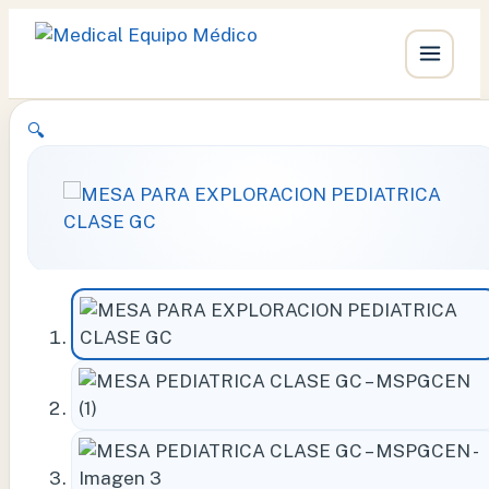
Ir
🔍
al
contenido