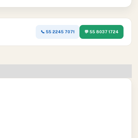
📞 55 2245 7071
💬 55 8037 1724