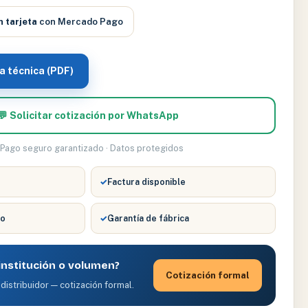
n tarjeta
con Mercado Pago
a técnica (PDF)
💬 Solicitar cotización por WhatsApp
 Pago seguro garantizado · Datos protegidos
✓
Factura disponible
co
✓
Garantía de fábrica
nstitución o volumen?
Cotización formal
distribuidor — cotización formal.