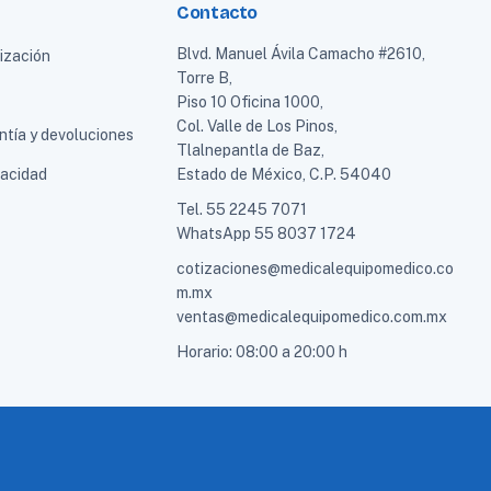
Contacto
Blvd. Manuel Ávila Camacho #2610,
tización
Torre B,
Piso 10 Oficina 1000,
Col. Valle de Los Pinos,
ntía y devoluciones
Tlalnepantla de Baz,
vacidad
Estado de México, C.P. 54040
Tel.
55 2245 7071
WhatsApp
55 8037 1724
cotizaciones@medicalequipomedico.co
m.mx
ventas@medicalequipomedico.com.mx
Horario: 08:00 a 20:00 h