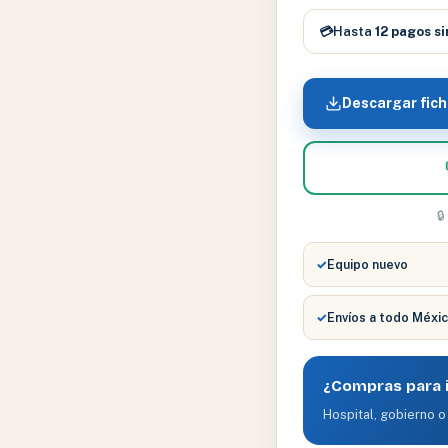
H.P.
cantidad
💳
Hasta
12 pagos si
Descargar fich

✓
Equipo nuevo
✓
Envíos a todo Méxi
¿Compras para i
Hospital, gobierno o 