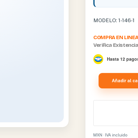
MODELO: 1-146-1
COMPRA EN LINE
Verifica Existenci
Hasta 12 pagos
MILLER
Añadir al ca
HOJA
DE
LARINGOSCOPIO
#
00
FIBRA
OPTICA
MXN · IVA incluido