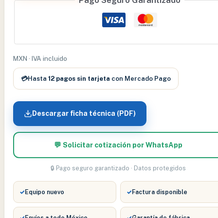
Pago Seguro Garantizado
DE
LARINGOSCOPIO
#
2
FIBRA
MXN · IVA incluido
OPTICA
H.P.
💳
Hasta
12 pagos sin tarjeta
con Mercado Pago
cantidad
Descargar ficha técnica (PDF)
💬 Solicitar cotización por WhatsApp
🔒 Pago seguro garantizado · Datos protegidos
✓
Equipo nuevo
✓
Factura disponible
✓
Envíos a todo México
✓
Garantía de fábrica