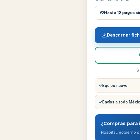
cantidad
💳
Hasta
12 pagos si
Descargar fich

✓
Equipo nuevo
✓
Envíos a todo Méxi
¿Compras para i
Hospital, gobierno o 