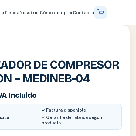
cio
Tienda
Nosotros
Cómo comprar
Contacto
ZADOR DE COMPRESOR
ON – MEDINEB-04
VA Incluido
✓ Factura disponible
éxico
✓ Garantía de fábrica según
producto