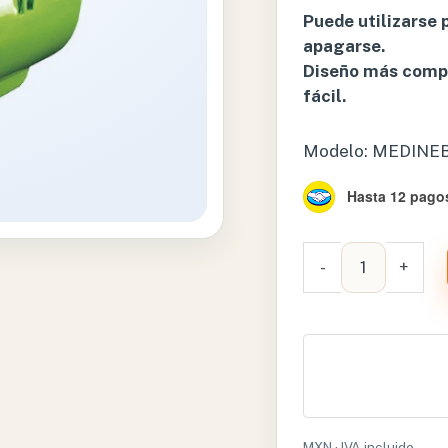
Puede utilizarse 
apagarse.
Diseño más compa
fácil.
Modelo: MEDINE
Hasta 12 pagos
NEBULIZADOR
-
+
DE
COMPRESOR
DE
PISTON
–
MEDINEB-
04
MXN · IVA incluido