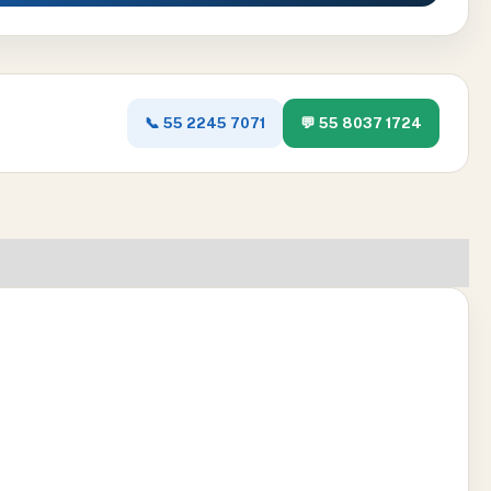
📞 55 2245 7071
💬 55 8037 1724