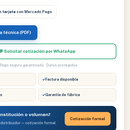
n tarjeta
con Mercado Pago
a técnica (PDF)
💬 Solicitar cotización por WhatsApp
 Pago seguro garantizado · Datos protegidos
✓
Factura disponible
co
✓
Garantía de fábrica
nstitución o volumen?
Cotización formal
distribuidor — cotización formal.