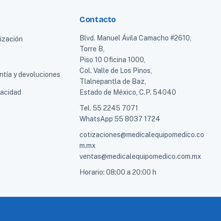
Contacto
Blvd. Manuel Ávila Camacho #2610,
tización
Torre B,
Piso 10 Oficina 1000,
Col. Valle de Los Pinos,
ntía y devoluciones
Tlalnepantla de Baz,
vacidad
Estado de México, C.P. 54040
Tel.
55 2245 7071
WhatsApp
55 8037 1724
cotizaciones@medicalequipomedico.co
m.mx
ventas@medicalequipomedico.com.mx
Horario: 08:00 a 20:00 h