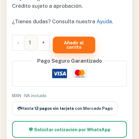
Crédito sujeto a aprobación.
¿Tienes dudas? Consulta nuestra
Ayuda
.
PULMONES
-
+
Añadir al
DE
carrito
TAMAÑO
Pago Seguro Garantizado
NATURAL
EN
4
PARTES
-
MXN · IVA incluido
XCH-
XC-
💳
Hasta
12 pagos sin tarjeta
con Mercado Pago
321
cantidad
💬 Solicitar cotización por WhatsApp