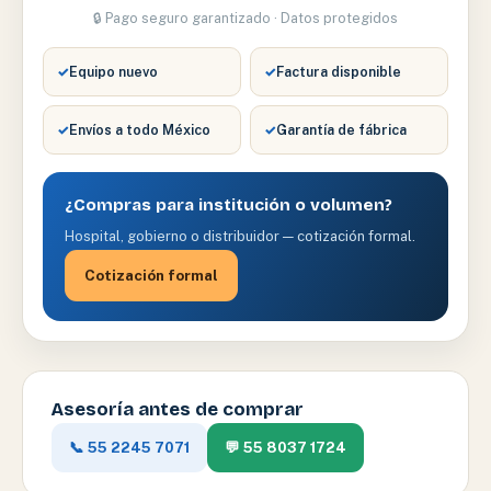
🔒 Pago seguro garantizado · Datos protegidos
✓
Equipo nuevo
✓
Factura disponible
✓
Envíos a todo México
✓
Garantía de fábrica
¿Compras para institución o volumen?
Hospital, gobierno o distribuidor — cotización formal.
Cotización formal
Asesoría antes de comprar
📞 55 2245 7071
💬 55 8037 1724