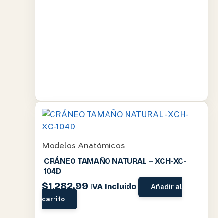
Modelos Anatómicos
CRÁNEO TAMAÑO NATURAL – XCH-XC-
104D
$
1,282.99
IVA Incluido
Añadir al
carrito