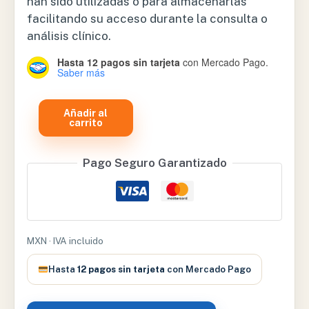
han sido utilizadas o para almacenarlas
facilitando su acceso durante la consulta o
análisis clínico.
Hasta 12 pagos sin tarjeta
con Mercado Pago.
Saber más
RECIPIENTE
Añadir al
CON
carrito
TAPA
PARA
Pago Seguro Garantizado
ALGODON
102
X
130
MXN · IVA incluido
MM
–
Hasta
12 pagos sin tarjeta
con Mercado Pago
MGT-
0395