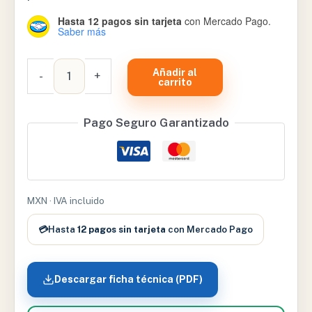
Hasta 12 pagos sin tarjeta
con Mercado Pago.
Saber más
ULTRASONIDO
Añadir al
-
+
GLOBUS
carrito
CON
2
Pago Seguro Garantizado
FRECUENCIAS
DE
EMISION
DE
MXN · IVA incluido
1
Y
💳
Hasta
12 pagos sin tarjeta
con Mercado Pago
3
MHZ
MODELO
Descargar ficha técnica (PDF)
MEDIS
cantidad