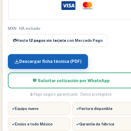
CON
CENEFA
–
BTMCHCN
MXN · IVA incluido
cantidad
💳
Hasta
12 pagos sin tarjeta
con Mercado Pago
Descargar ficha técnica (PDF)
💬 Solicitar cotización por WhatsApp
🔒 Pago seguro garantizado · Datos protegidos
✓
Equipo nuevo
✓
Factura disponible
✓
Envíos a todo México
✓
Garantía de fábrica