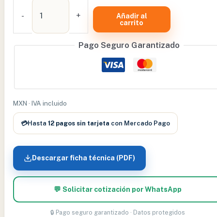
COLCHÓN
DE
-
+
Añadir al
carrito
COMPRESIÓN
ALTERNA
Pago Seguro Garantizado
-
KYN-
KYH-
5
cantidad
MXN · IVA incluido
💳
Hasta
12 pagos sin tarjeta
con Mercado Pago
Descargar ficha técnica (PDF)
💬 Solicitar cotización por WhatsApp
🔒 Pago seguro garantizado · Datos protegidos