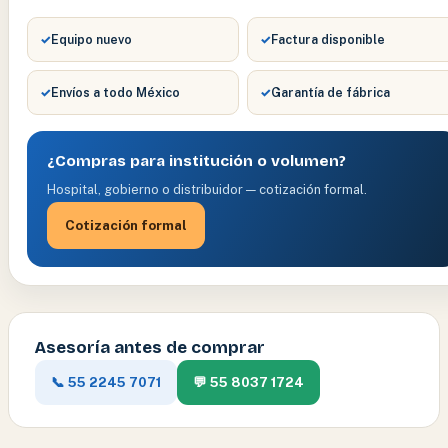
✓
Equipo nuevo
✓
Factura disponible
✓
Envíos a todo México
✓
Garantía de fábrica
¿Compras para institución o volumen?
Hospital, gobierno o distribuidor — cotización formal.
Cotización formal
Asesoría antes de comprar
📞 55 2245 7071
💬 55 8037 1724