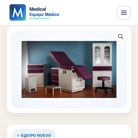
Ir
al
contenido
✓ EQUIPO NUEVO