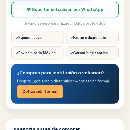
💬 Solicitar cotización por WhatsApp
🔒 Pago seguro garantizado · Datos protegidos
✓
Equipo nuevo
✓
Factura disponible
✓
Envíos a todo México
✓
Garantía de fábrica
¿Compras para institución o volumen?
Hospital, gobierno o distribuidor — cotización formal.
Cotización formal
Asesoría antes de comprar