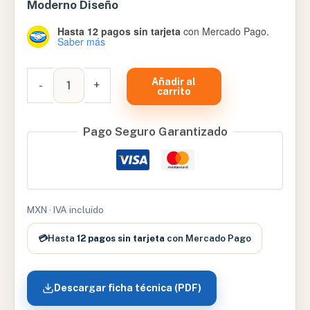
Moderno Diseño
Hasta 12 pagos sin tarjeta
con Mercado Pago.
Saber más
CONSULTORIO
Añadir al
-
+
INNOVA
carrito
CLASE
GD
Pago Seguro Garantizado
–
CONINGNVD
cantidad
MXN · IVA incluido
💳
Hasta
12 pagos sin tarjeta
con Mercado Pago
Descargar ficha técnica (PDF)