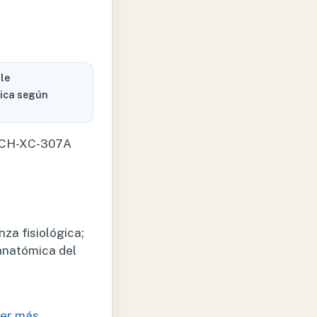
le
rica según
XCH-XC-307A
za fisiológica;
anatómica del
er más