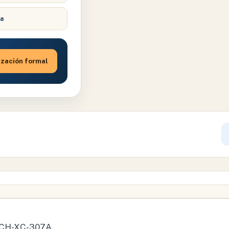
ca
ización formal
XCH-XC-307A