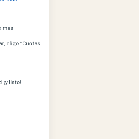
a mes
r, elige “Cuotas
¡y listo!