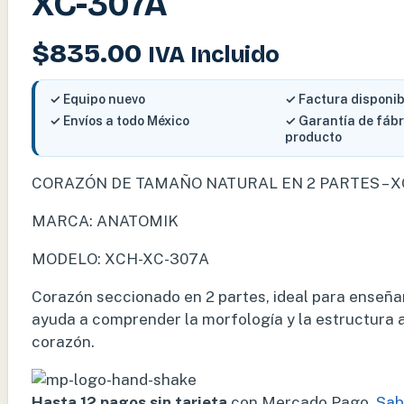
XC-307A
$
835.00
IVA Incluido
✓ Equipo nuevo
✓ Factura disponib
✓ Envíos a todo México
✓ Garantía de fáb
producto
CORAZÓN DE TAMAÑO NATURAL EN 2 PARTES – 
MARCA: ANATOMIK
MODELO: XCH-XC-307A
Corazón seccionado en 2 partes, ideal para enseñan
ayuda a comprender la morfología y la estructura 
corazón.
Hasta 12 pagos sin tarjeta
con Mercado Pago.
Sab