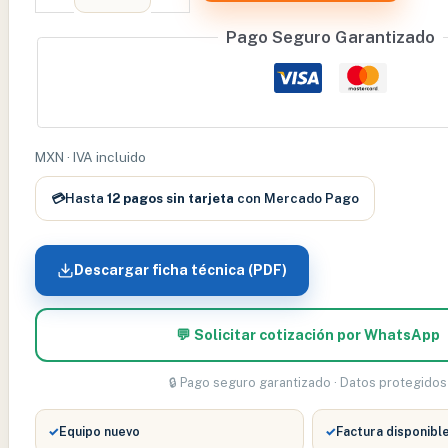
TAMAÑO
NATURAL
Pago Seguro Garantizado
EN
2
PARTES
-
XCH-
MXN · IVA incluido
XC-
307A
💳
Hasta
12 pagos sin tarjeta
con Mercado Pago
cantidad
Descargar ficha técnica (PDF)
💬 Solicitar cotización por WhatsApp
🔒 Pago seguro garantizado · Datos protegidos
✓
Equipo nuevo
✓
Factura disponibl