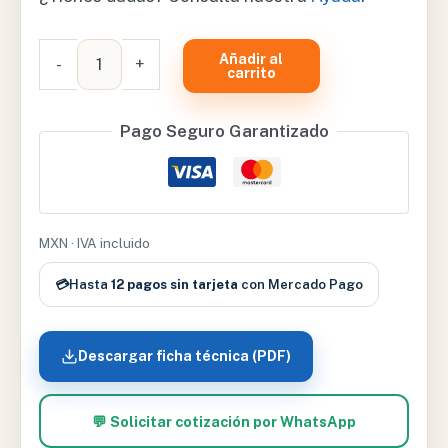
SET
Añadir al
-
+
LUMBAR
carrito
EN
4
Pago Seguro Garantizado
PIEZAS
-
XCH-
XC-
MXN · IVA incluido
118
cantidad
💳
Hasta
12 pagos sin tarjeta
con Mercado Pago
Descargar ficha técnica (PDF)
💬 Solicitar cotización por WhatsApp