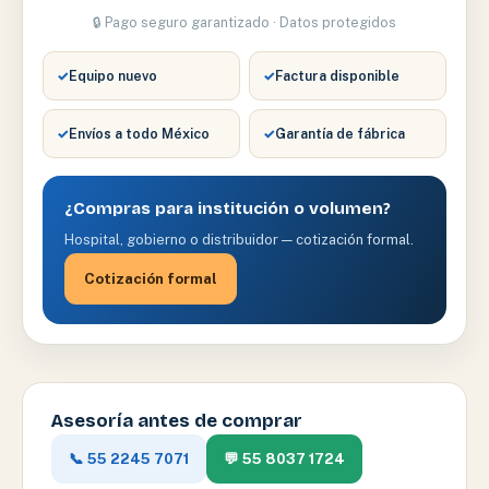
🔒 Pago seguro garantizado · Datos protegidos
✓
Equipo nuevo
✓
Factura disponible
✓
Envíos a todo México
✓
Garantía de fábrica
¿Compras para institución o volumen?
Hospital, gobierno o distribuidor — cotización formal.
Cotización formal
Asesoría antes de comprar
📞 55 2245 7071
💬 55 8037 1724