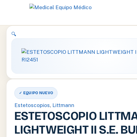
Ir
🔍
al
contenido
✓ EQUIPO NUEVO
Estetoscopios
,
Littmann
ESTETOSCOPIO LITTM
LIGHTWEIGHT II S.E. 