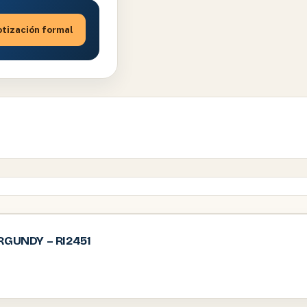
tización formal
RGUNDY – RI2451