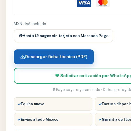
II
S.E.
BURGUNDY
MXN · IVA incluido
–
RI2451
💳
Hasta
12 pagos sin tarjeta
con Mercado Pago
cantidad
Descargar ficha técnica (PDF)
💬 Solicitar cotización por WhatsAp
🔒 Pago seguro garantizado · Datos protegid
✓
Equipo nuevo
✓
Factura disponi
✓
Envíos a todo México
✓
Garantía de fáb