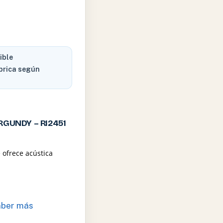
ible
brica según
RGUNDY – RI2451
 ofrece acústica
aber más