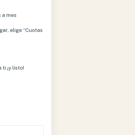
s a mes
gar, elige “Cuotas
i ¡y listo!