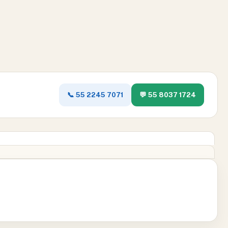
📞 55 2245 7071
💬 55 8037 1724