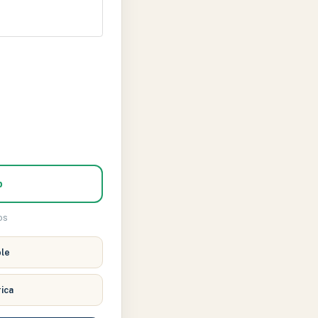
p
os
ble
rica