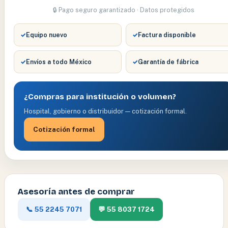
🔒 Pago seguro garantizado · Datos protegidos
✓
Equipo nuevo
✓
Factura disponible
✓
Envíos a todo México
✓
Garantía de fábrica
¿Compras para institución o volumen?
Hospital, gobierno o distribuidor — cotización formal.
Cotización formal
Asesoría antes de comprar
📞 55 2245 7071
💬 55 8037 1724