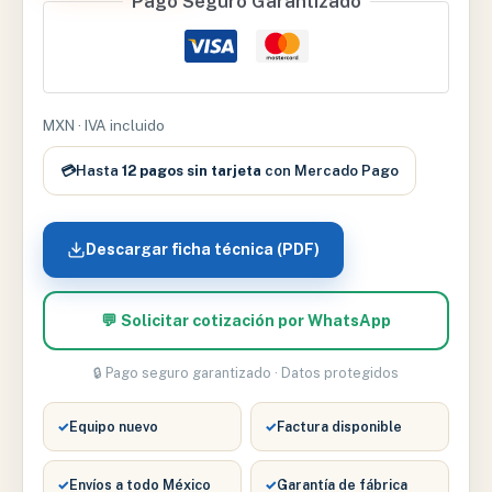
Pago Seguro Garantizado
CLASE
C
CON
CAJON
ACERO
MXN · IVA incluido
INOXIDABLE
💳
Hasta
12 pagos sin tarjeta
con Mercado Pago
cantidad
Descargar ficha técnica (PDF)
💬 Solicitar cotización por WhatsApp
🔒 Pago seguro garantizado · Datos protegidos
✓
Equipo nuevo
✓
Factura disponible
✓
Envíos a todo México
✓
Garantía de fábrica