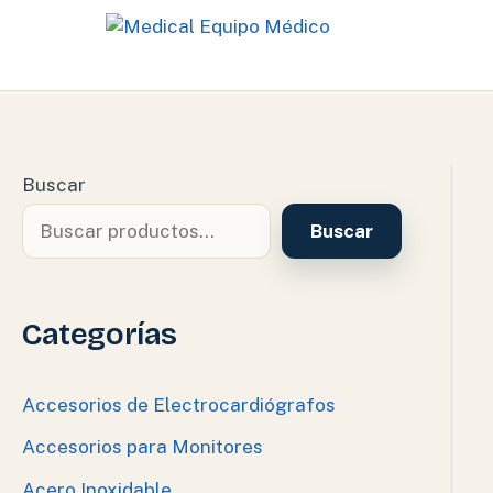
Ir
al
contenido
Buscar
Buscar
Categorías
Accesorios de Electrocardiógrafos
Accesorios para Monitores
Acero Inoxidable