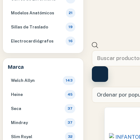
Modelos Anatómicos
21
Sillas de Traslado
19
Electrocardiógrafos
16
Búsqueda
de
Marca
productos
Welch Allyn
143
Heine
45
Seca
37
Mindray
37
Slim Royal
32