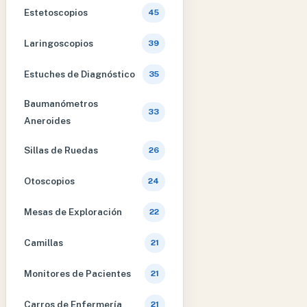
Estetoscopios
45
Laringoscopios
39
Estuches de Diagnóstico
35
Baumanómetros
33
Aneroides
Sillas de Ruedas
26
Otoscopios
24
Mesas de Exploración
22
Camillas
21
Monitores de Pacientes
21
Carros de Enfermería
21