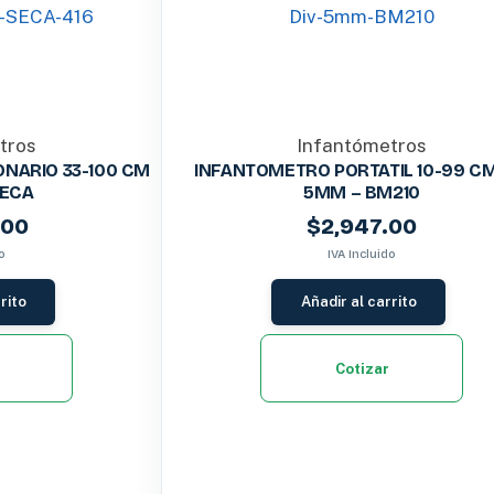
tros
Infantómetros
NARIO 33-100 CM
INFANTOMETRO PORTATIL 10-99 CM
SECA
5MM – BM210
.00
$
2,947.00
o
IVA Incluido
rito
Añadir al carrito
Cotizar