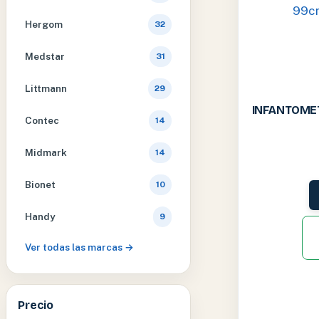
Hergom
32
Medstar
31
Littmann
29
INFANTOME
Contec
14
Midmark
14
Bionet
10
Handy
9
Ver todas las marcas →
Precio