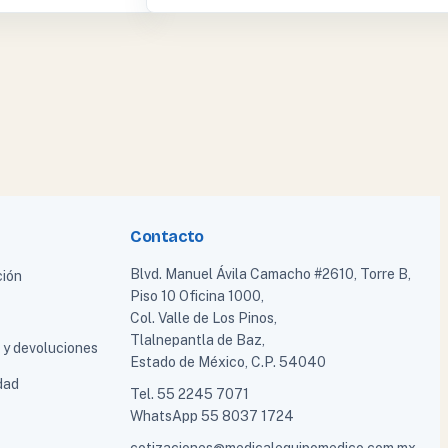
Contacto
Blvd. Manuel Ávila Camacho #2610, Torre B,
ción
Piso 10 Oficina 1000,
Col. Valle de Los Pinos,
Tlalnepantla de Baz,
a y devoluciones
Estado de México, C.P. 54040
dad
Tel.
55 2245 7071
WhatsApp
55 8037 1724
cotizaciones@medicalequipomedico.com.mx