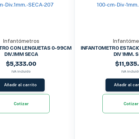
Infantómetros
Infantóme
TRO CON LENGUETAS 0-99CM
INFANTOMETRO ESTACIO
DIV.1MM SECA
DIV 1MM. 
$
5,333.00
$
11,935
IVA Incluido
IVA Incluid
Añadir al carrito
Añadir al car
Cotizar
Cotizar